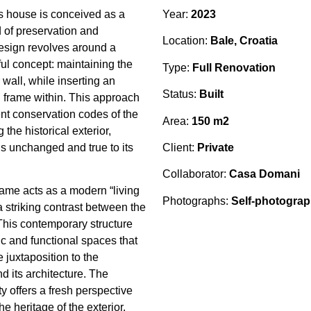
is house is conceived as a
Year:
2023
 of preservation and
Location:
Bale, Croatia
esign revolves around a
ful concept: maintaining the
Type:
Full Renovation
 wall, while inserting an
Status:
Built
 frame within. This approach
ent conservation codes of the
Area:
150 m2
 the historical exterior,
Client:
Private
ns unchanged and true to its
Collaborator:
Casa Domani
frame acts as a modern “living
Photographs:
Self-photogra
a striking contrast between the
This contemporary structure
 and functional spaces that
e juxtaposition to the
nd its architecture. The
ty offers a fresh perspective
he heritage of the exterior.