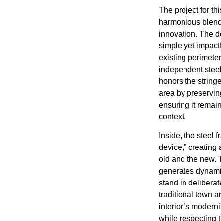
The project for th
harmonious blend
innovation. The d
simple yet impact
existing perimeter
independent steel
honors the string
area by preserving
ensuring it remai
context.
Inside, the steel 
device,” creating 
old and the new. 
generates dynamic
stand in deliberat
traditional town a
interior’s moderni
while respecting t