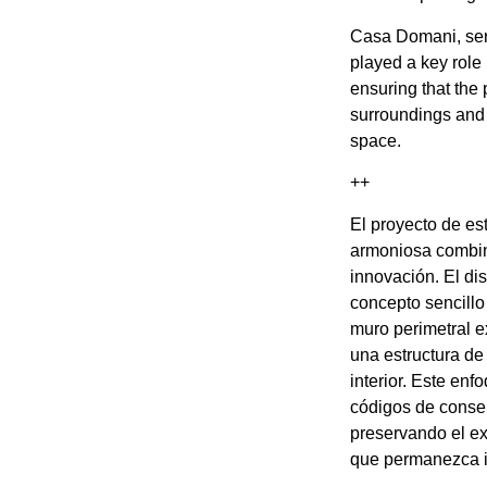
Casa Domani, serv
played a key role 
ensuring that the p
surroundings and f
space.
++
El proyecto de e
armoniosa combin
innovación. El di
concepto sencillo
muro perimetral e
una estructura de
interior. Este enf
códigos de conser
preservando el ex
que permanezca in